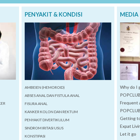
PENYAKIT & KONDISI
MEDIA 
Why do I g
AMBEIEN (HEMOROID)
POPCLUB
ABSES ANAL DAN FISTULA ANAL
Frequent 
KER
FISURA ANAL
POPCLUB 
KANKER KOLON DAN REKTUM
Getting to
PENYAKIT DIVERTIKULUM
Expat Liv
SINDROM IRITASI USUS
Let it go
KONSTIPASI