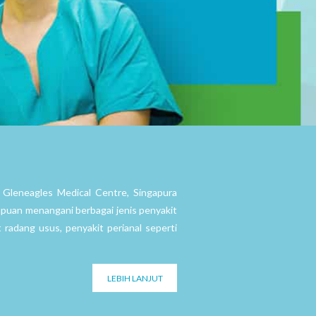
i Gleneagles Medical Centre, Singapura
puan menangani berbagai jenis penyakit
 radang usus, penyakit perianal seperti
LEBIH LANJUT