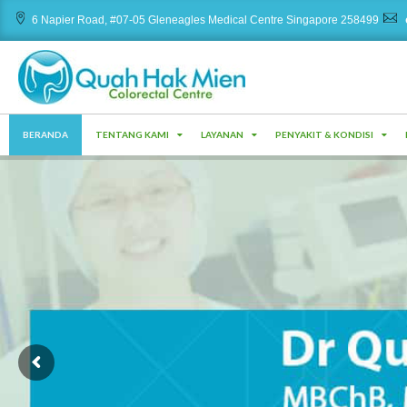
Skip
6 Napier Road, #07-05 Gleneagles Medical Centre Singapore 258499
to
content
P
BERANDA
TENTANG KAMI
LAYANAN
PENYAKIT & KONDISI
r
i
m
a
r
y
N
a
v
i
g