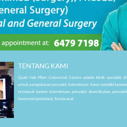
TENTANG KAMI
Quah Hak Mien Colorectal Centre adalah klinik spesialis d
untuk pengobatan penyakit kolorektum. Kami memiliki kemam
termasuk kanker kolorektum, penyakit divertikulum, penyakit
hemoroid (ambeien), fistula anal