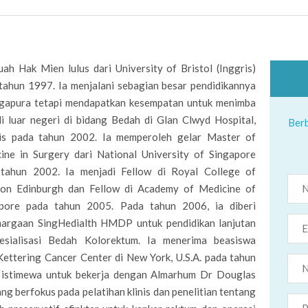
ah Hak Mien lulus dari University of Bristol (Inggris)
tahun 1997. Ia menjalani sebagian besar pendidikannya
ngapura tetapi mendapatkan kesempatan untuk menimba
di luar negeri di bidang Bedah di Glan Clwyd Hospital,
Berb
is pada tahun 2002. Ia memperoleh gelar Master of
ine in Surgery dari National University of Singapore
tahun 2002. Ia menjadi Fellow di Royal College of
on Edinburgh dan Fellow di Academy of Medicine of
pore pada tahun 2005. Pada tahun 2006, ia diberi
argaan SingHedialth HMDP untuk pendidikan lanjutan
esialisasi Bedah Kolorektum. Ia menerima beasiswa
Kettering Cancer Center di New York, U.S.A. pada tahun
 istimewa untuk bekerja dengan Almarhum Dr Douglas
ng berfokus pada pelatihan klinis dan penelitian tentang