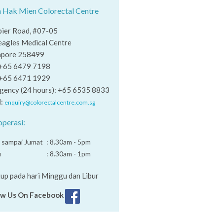
 Hak Mien Colorectal Centre
pier Road, #07-05
eagles Medical Centre
apore 258499
 +65 6479 7198
 +65 6471 1929
gency (24 hours): +65 6535 8833
l
:
enquiry@colorectalcentre.com.sg
operasi:
 sampai Jumat
: 8.30am - 5pm
u
: 8.30am - 1pm
up pada hari Minggu dan Libur
ow Us On Facebook