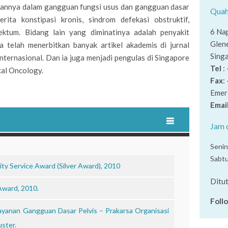
iannya dalam gangguan fungsi usus dan gangguan dasar
Quah
rita konstipasi kronis, sindrom defekasi obstruktif,
6 Na
ektum. Bidang lain yang diminatinya adalah penyakit
Glen
a telah menerbitkan banyak artikel akademis di jurnal
Sing
internasional. Dan ia juga menjadi pengulas di Singapore
Tel
:
cal Oncology.
Fax
:
Emer
Emai
Jam 
Senin
Sabt
ty Service Award (Silver Award), 2010
Ditut
Award, 2010.
Foll
anan Gangguan Dasar Pelvis – Prakarsa Organisasi
ster.