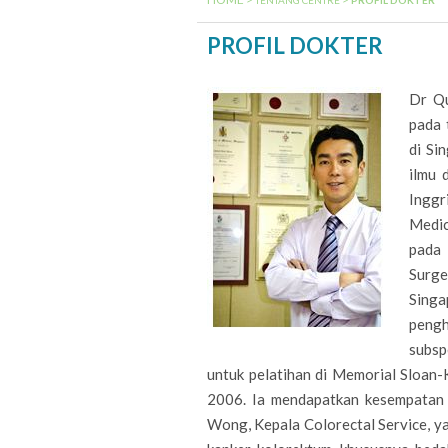
a
PROFIL DOKTER
t
i
P
Dr Qu
o
pada 
R
n
di Si
M
O
ilmu 
e
Inggr
F
n
Medic
I
u
pada 
Surge
L
Singa
D
pengh
O
subsp
untuk pelatihan di Memorial Sloan-
K
2006. Ia mendapatkan kesempatan
T
Wong, Kepala Colorectal Service, ya