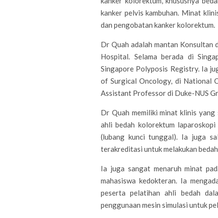
kanker kolorektum, khususnya bedah
E
kanker pelvis kambuhan. Minat klin
R
dan pengobatan kanker kolorektum.
Dr Quah adalah mantan Konsultan d
Hospital. Selama berada di Singa
Singapore Polyposis Registry. Ia 
of Surgical Oncology, di National 
Assistant Professor di Duke-NUS Gr
Dr Quah memiliki minat klinis yang
ahli bedah kolorektum laparoskopi
(lubang kunci tunggal). Ia juga s
terakreditasi untuk melakukan beda
Ia juga sangat menaruh minat pada
mahasiswa kedokteran. Ia mengada
peserta pelatihan ahli bedah dal
penggunaan mesin simulasi untuk pel