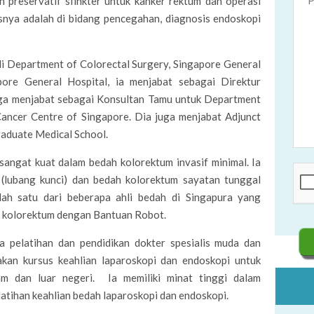
 preservatif sfinkter untuk kanker rektum dan operasi
isnya adalah di bidang pencegahan, diagnosis endoskopi
i Department of Colorectal Surgery, Singapore General
pore General Hospital, ia menjabat sebagai Direktur
juga menjabat sebagai Konsultan Tamu untuk Department
Cancer Centre of Singapore. Dia juga menjabat Adjunct
aduate Medical School.
 sangat kuat dalam bedah kolorektum invasif minimal. Ia
 (lubang kunci) dan bedah kolorektum sayatan tunggal
alah satu dari beberapa ahli bedah di Singapura yang
h kolorektum dengan Bantuan Robot.
 pelatihan dan pendidikan dokter spesialis muda dan
kan kursus keahlian laparoskopi dan endoskopi untuk
am dan luar negeri. Ia memiliki minat tinggi dalam
atihan keahlian bedah laparoskopi dan endoskopi.