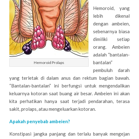
r
M
Hemoroid, yang
y
lebih dikenal
B
N
dengan ambeien,
E
a
sebenarnya biasa
dimiliki setiap
v
I
orang. Ambeien
i
E
adalah “bantalan-
g
bantalan”
Hemoroid Prolaps
N
a
pembuluh darah
(
t
yang terletak di dalam anus dan rektum bagian bawah.
i
H
“Bantalan-bantalan” ini berfungsi untuk mengendalikan
o
keluarnya kotoran saat buang air besar. Ambeien ini akan
E
n
kita perhatikan hanya saat terjadi pendarahan, terasa
M
sakit, prolaps, atau mengeluarkan kotoran.
M
e
O
Apakah penyebab ambeien?
n
R
Konstipasi jangka panjang dan terlalu banyak mengejan
u