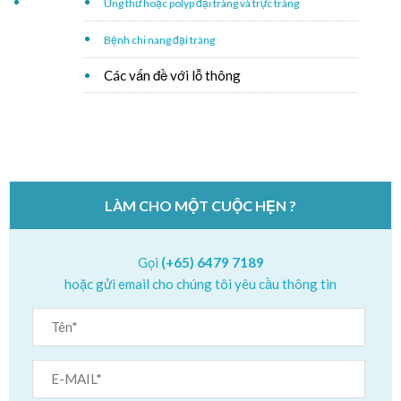
D
Ung thư hoặc polyp đại tràng và trực tràng
ạ
Bệnh chi nang đại tràng
i
Các vấn đề với lỗ thông
r
à
2015-
n
12-
g
25
LÀM CHO MỘT CUỘC HẸN ?
v
à
Gọi
(+65) 6479 7189
hoặc gửi email cho chúng tôi yêu cầu thông tin
t
r
ự
c