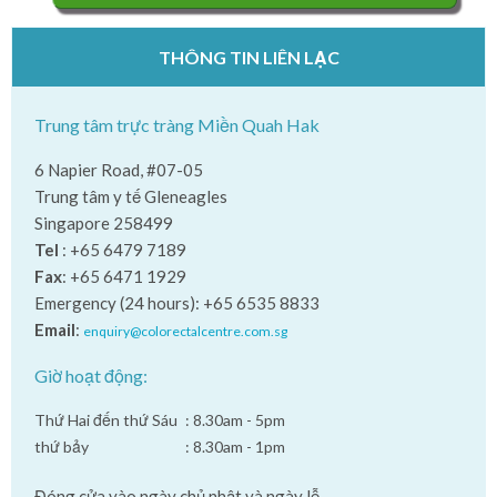
THÔNG TIN LIÊN LẠC
Trung tâm trực tràng Miền Quah Hak
6 Napier Road, #07-05
Trung tâm y tế Gleneagles
Singapore 258499
Tel
: +65 6479 7189
Fax
: +65 6471 1929
Emergency (24 hours): +65 6535 8833
Email
:
enquiry@colorectalcentre.com.sg
Giờ hoạt động:
Thứ Hai đến thứ Sáu
: 8.30am - 5pm
thứ bảy
: 8.30am - 1pm
Đóng cửa vào ngày chủ nhật và ngày lễ