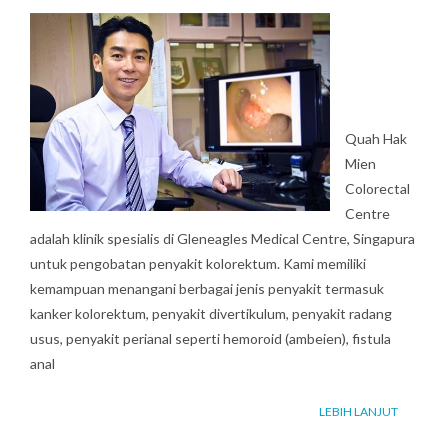
H
r
TENT
o
y
ANG
N
m
KAMI
a
e
v
Quah Hak
A
i
Mien
b
g
Colorectal
a
Centre
o
adalah klinik spesialis di Gleneagles Medical Centre, Singapura
t
u
untuk pengobatan penyakit kolorektum. Kami memiliki
i
kemampuan menangani berbagai jenis penyakit termasuk
t
o
kanker kolorektum, penyakit divertikulum, penyakit radang
n
usus, penyakit perianal seperti hemoroid (ambeien), fistula
M
anal
e
n
LEBIH LANJUT
u