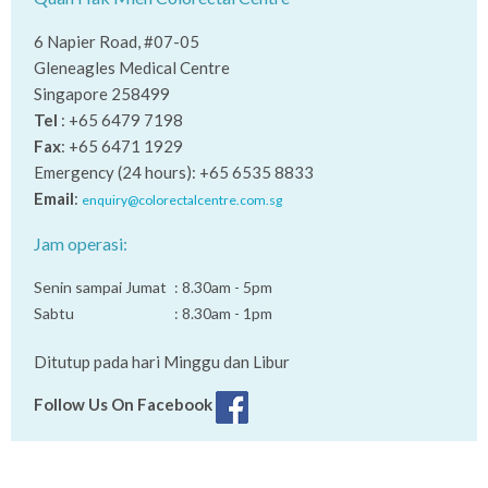
6 Napier Road, #07-05
Gleneagles Medical Centre
Singapore 258499
Tel
: +65 6479 7198
Fax
: +65 6471 1929
Emergency (24 hours): +65 6535 8833
Email
:
enquiry@colorectalcentre.com.sg
Jam operasi:
Senin sampai Jumat
: 8.30am - 5pm
Sabtu
: 8.30am - 1pm
Ditutup pada hari Minggu dan Libur
Follow Us On Facebook